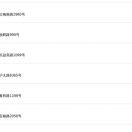
梅南路2980号
放鹤路999号
赵高路1099号
太路8365号
和路1188号
杨路2058号