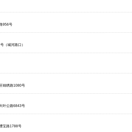
956号
0号（城河路口）
锦绣路1080号
叶公路6843号
宝路1788号