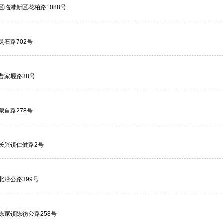
区临港新区花柏路1088号
灵石路702号
曹家堰路38号
蒙自路278号
长兴镇仁健路2号
北沿公路399号
陈家镇陈彷公路258号