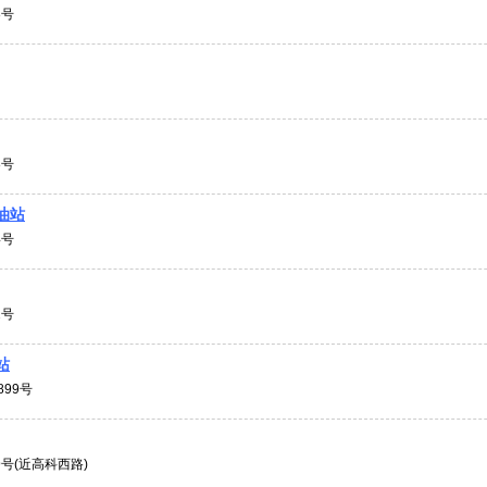
8号
8号
油站
4号
2号
站
99号
9号(近高科西路)