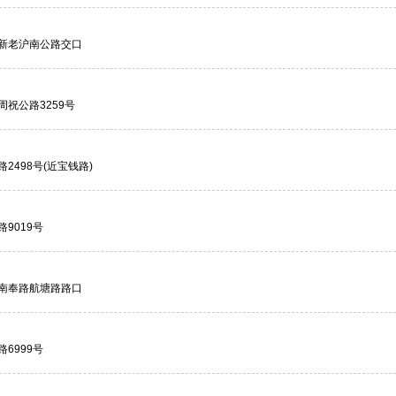
新老沪南公路交口
祝公路3259号
2498号(近宝钱路)
9019号
南奉路航塘路路口
6999号