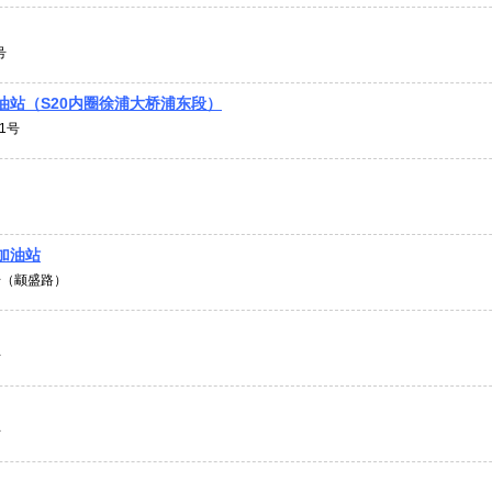
号
油站（S20内圈徐浦大桥浦东段）
1号
加油站
号（颛盛路）
号
号